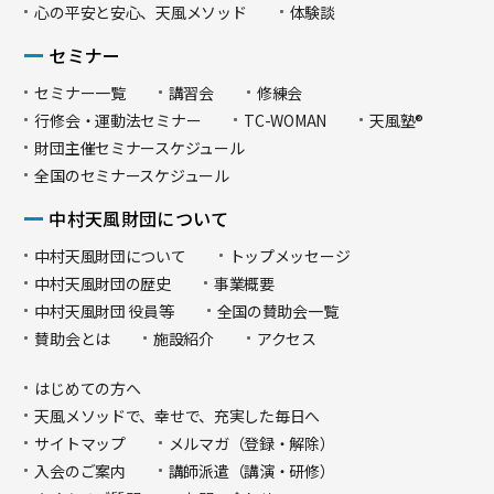
心の平安と安心、天風メソッド
体験談
セミナー
セミナー一覧
講習会
修練会
行修会・運動法セミナー
TC-WOMAN
天風塾®
財団主催セミナースケジュール
全国のセミナースケジュール
中村天風財団について
中村天風財団について
トップメッセージ
中村天風財団の歴史
事業概要
中村天風財団 役員等
全国の賛助会一覧
賛助会とは
施設紹介
アクセス
はじめての方へ
天風メソッドで、幸せで、充実した毎日へ
サイトマップ
メルマガ（登録・解除）
入会のご案内
講師派遣（講演・研修）