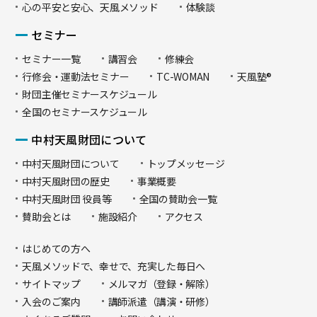
心の平安と安心、天風メソッド
体験談
セミナー
セミナー一覧
講習会
修練会
行修会・運動法セミナー
TC-WOMAN
天風塾®
財団主催セミナースケジュール
全国のセミナースケジュール
中村天風財団について
中村天風財団について
トップメッセージ
中村天風財団の歴史
事業概要
中村天風財団 役員等
全国の賛助会一覧
賛助会とは
施設紹介
アクセス
はじめての方へ
天風メソッドで、幸せで、充実した毎日へ
サイトマップ
メルマガ（登録・解除）
入会のご案内
講師派遣（講演・研修）