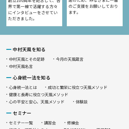
進のため、みなさまに一層
創立100周年を記念して、各
のご支援をお願いしており
界で第一線で活躍する方々
ます。
にインタビューをさせてい
ただきました。
中村天風を知る
中村天風とその足跡
今月の天風箴言
中村天風名言
心身統一法を知る
心身統一法とは
成功と繁栄に役立つ天風メソッド
健康と長寿に役立つ天風メソッド
心の平安と安心、天風メソッド
体験談
セミナー
セミナー一覧
講習会
修練会