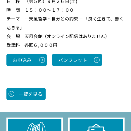
日 程 （第５回）９月２６日(土)
時 間 １５：００～１７：００
テーマ ―天風哲学・自分との約束― 「良く生きて、善く
活きる」
会 場 天風会館（オンライン配信はありません）
受講料 各回
６,０００
円
お申込み
パンフレット
一覧を見る