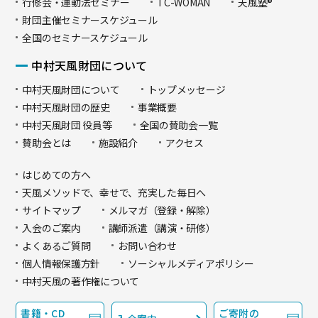
行修会・運動法セミナー
TC-WOMAN
天風塾®
財団主催セミナースケジュール
全国のセミナースケジュール
中村天風財団について
中村天風財団について
トップメッセージ
中村天風財団の歴史
事業概要
中村天風財団 役員等
全国の賛助会一覧
賛助会とは
施設紹介
アクセス
はじめての方へ
天風メソッドで、幸せで、充実した毎日へ
サイトマップ
メルマガ（登録・解除）
入会のご案内
講師派遣（講演・研修）
よくあるご質問
お問い合わせ
個人情報保護方針
ソーシャルメディアポリシー
中村天風の著作権について
書籍・CD
ご寄附の