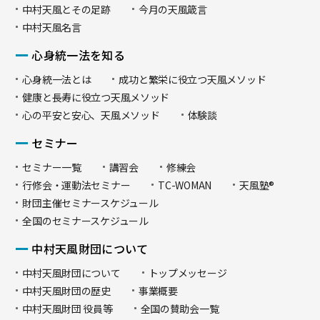
中村天風とその足跡
今月の天風箴言
中村天風名言
心身統一法を知る
心身統一法とは
成功と繁栄に役立つ天風メソッド
健康と長寿に役立つ天風メソッド
心の平安と安心、天風メソッド
体験談
セミナー
セミナー一覧
講習会
修練会
行修会・運動法セミナー
TC-WOMAN
天風塾®
財団主催セミナースケジュール
全国のセミナースケジュール
中村天風財団について
中村天風財団について
トップメッセージ
中村天風財団の歴史
事業概要
中村天風財団 役員等
全国の賛助会一覧