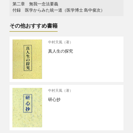
第二章 無我一念法要義
付録 医学からみた統一道（医学博士 島中俊次）
その他おすすめ書籍
中村天風（著）
真人生の探究
中村天風（著）
研心抄