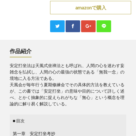
amazonで購入
作品紹介
安定打坐法は天風式坐禅法とも呼ばれ、人間の心を迷わす妄
雑念を払拭し、人間の心の最強の状態である「無我一念」の
境地に入る方法である。
天風会が毎年行う夏期修練会でその具体的方法を教えている
が、この書では「安定打坐」の意味や目的について詳しく述
べ、とかく抽象的に捉えられがちな「無心」という概念を理
論的に解り易く解説している。
■ 目次
第一章 安定打坐考抄