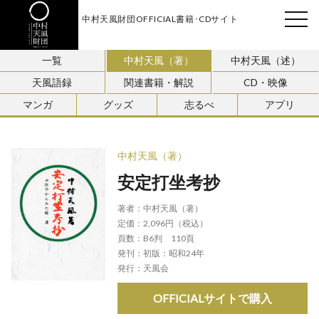
中村天風財団OFFICIAL書籍･CDサイト
天風会
一覧
中村天風（著）
中村天風（述）
天風語録
関連書籍・解説
CD・映像
マンガ
グッズ
志るべ
アプリ
中村天風（著）
安定打坐考抄
著者：
中村天風（著）
定価：
2,096円（税込）
頁数：
B6判 110頁
発刊：
初版：昭和24年
発行：
天風会
OFFICIALサイトで購入