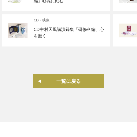
編」心魂に刻む
CD・映像
CD中村天風講演録集「研修科編」心
を磨く
一覧に戻る