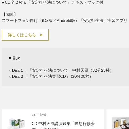
● CD全２枚＆「安定打坐法について」テキストブック付
【関連】
スマートフォン向け（iOS版／Android版）「安定打坐法」実習アプリ
詳しくはこちら
■ 目次
○ Disc１：「安定打坐法について」中村天風（32分23秒）
○ Disc２：「安定打坐法実習CD」 (30分00秒）
CD・映像
CD 中村天風講演録集「瞑想行修会