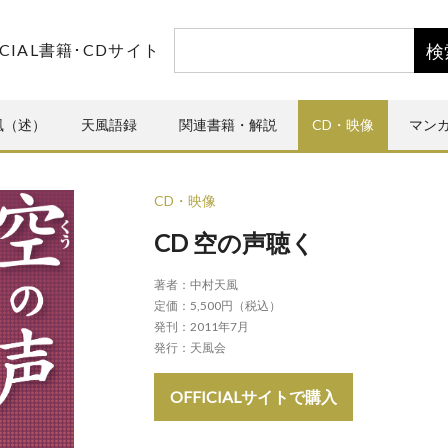
CIAL書籍･CDサイト
風（述）
天風語録
関連書籍・解説
CD・映像
マン
CD・映像
CD 空の声聴く
著者：
中村天風
定価：
5,500円（税込）
発刊：
2011年7月
発行：
天風会
OFFICIALサイトで購入