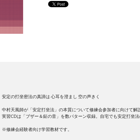
安定の打坐密法の真諦は 心耳を澄まし 空の声きく
中村天風師が「安定打坐法」の本質について修練会参加者に向けて解
実習CDは「ブザー＆鉦の音」を数パターン収録。自宅でも安定打坐法
※修練会経験者向け学習教材です。