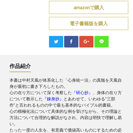
amazonで購入
電子書籍版を購入
作品紹介
本書は中村天風が体系化した「心身統一法」の真髄を天風自
身が最初に書き下ろしたもの。
心の在り方について深く考察した
『研心抄』
、身体の在り方
について教示した
『錬身抄』
とあわせて、いわゆる“三部
作”と言われるものの中で最も基本的なバイブル的書籍。
心の積極化法について具体的な例を挙げながら、その理論と
方法について合理的な解説がなされ、内容は明快で理解し易
い。
たった一度の人生を、有意義で価値高いものにするための必