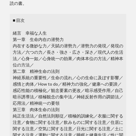
読の書。
■ 目次
緒言 幸福な人生
第一章 生命内在の潜勢力
内在する微妙な力／天賦の潜勢力／潜勢力の発現／発現の
方法／六つの力／長さ・強さ・広さ・深さ／現代人の生活
法／心身一如／心身統一の効果／肉体本位の方法／精神本
位の方法／
第二章 精神生命の法則
神経系統の重要性／生命の流れ／心の生命に及ぼす影響／
感情と肉体／How to do／精神力の強化／健康への要諦／
感応性能の積極化／観念要素の更改／暗示感受作用／自己
暗示誘導法／積極観念の集中法／神経反射作用の調節法／
応用法／精神統一の要領
第三章 肉体生命の法則
純正生活法／自然法則順従／積極的訓練化／衣服に関する
注意／食物に関する注意／飲みものに関する注意／住居に
関する注意／空気に関する注意／日光に関する注意／土に
関する注意／運動に関する注意／睡眠と健康生活／性に関