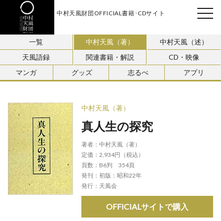
中村天風財団OFFICIAL書籍･CDサイト
天風会
一覧
中村天風（著）
中村天風（述）
天風語録
関連書籍・解説
CD・映像
マンガ
グッズ
志るべ
アプリ
中村天風（著）
真人生の探究
著者：
中村天風（著）
定価：
2,934円（税込）
頁数：
B6判 354頁
発刊：
初版：昭和22年
発行：
天風会
OFFICIALサイトで購入