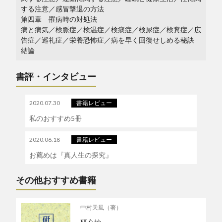
する注意／感冒撃退の方法
第四章 罹病時の対処法
病と病気／検脈症／検温症／検痰症／検尿症／検糞症／広
告症／巡礼症／栄養恐怖症／病を早く回復せしめる秘訣
結論
書評・インタビュー
2020.07.30
書籍レビュー
私のおすすめ5冊
2020.06.18
書籍レビュー
お薦めは『真人生の探究』
その他おすすめ書籍
中村天風（著）